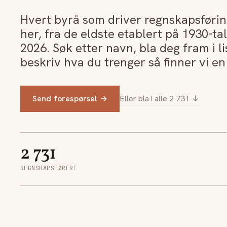
Hvert byrå som driver regnskapsføring
her, fra de eldste etablert på 1930-tal
2026. Søk etter navn, bla deg fram i li
beskriv hva du trenger så finner vi e
Send forespørsel →
Eller bla i alle 2 731 ↓
2 731
REGNSKAPSFØRERE