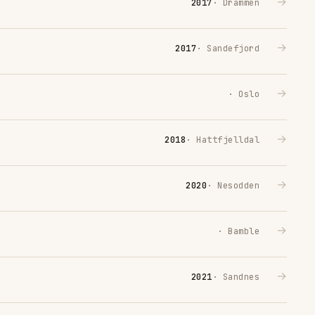
→
2017
· Drammen
→
2017
· Sandefjord
→
· Oslo
→
2018
· Hattfjelldal
→
2020
· Nesodden
→
· Bamble
→
2021
· Sandnes