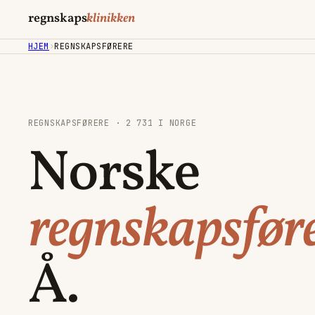
regnskaps
klinikken
HJEM
›
REGNSKAPSFØRERE
REGNSKAPSFØRERE · 2 731 I NORGE
Norske
regnskapsføre
Å.