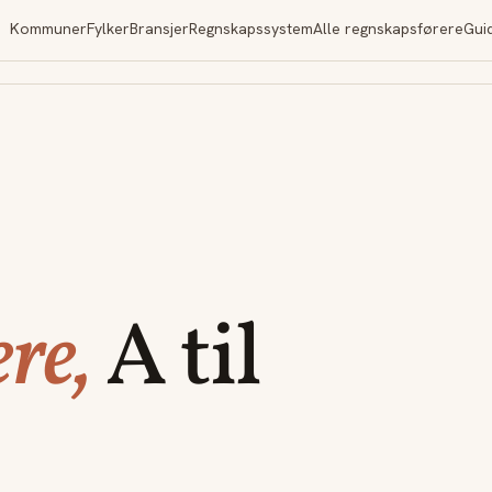
Kommuner
Fylker
Bransjer
Regnskapssystem
Alle regnskapsførere
Gui
re,
A til