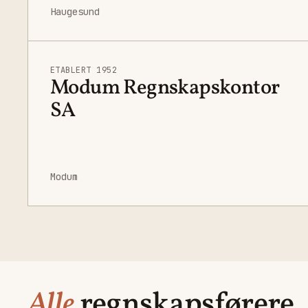
Haugesund
ETABLERT 1952
Modum Regnskapskontor
SA
Modum
Alle
regnskapsførere.