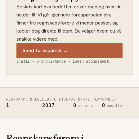
Beskriv kort hva bedriften driver med og hvor du
holder til. Vi går gjennom forespørselen din,
finner tre regnskapsførere vi mener passer, og
kobler deg direkte til dem. Du velger hvem du vil
snakke videre med.
Send forespørsel →
Gratis · uforpliktende · ingen abonnement
REGNSKAPSFØRERE
ELDSTE LISENS
STØRSTE TEAM
SAMLET
1
2007
0
0
ansatte
ansatte