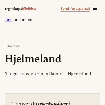
Send forespørsel
regnskaps
klinikken
HJEM
›
›
HJELMELAND
ROGALAND
Hjelmeland
1 regnskapsfører med kontor i Hjelmeland.
Trenger du
regnskapsfører
?