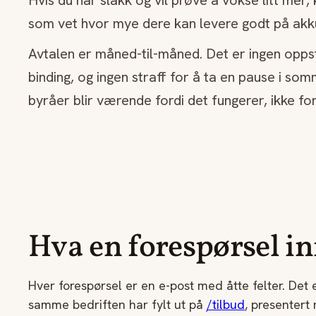
Hvis du har slakk og vil prøve å vokse litt mer,
som vet hvor mye dere kan levere godt på akkur
Avtalen er måned-til-måned. Det er ingen oppsta
binding, og ingen straff for å ta en pause i som
byråer blir værende fordi det fungerer, ikke ford
Hva en forespørsel i
Hver forespørsel er en e-post med åtte felter. Det 
samme bedriften har fylt ut på
/tilbud
, presentert