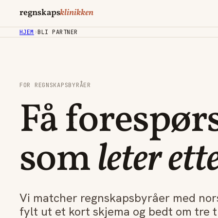
regnskaps
klinikken
HJEM
›
BLI PARTNER
FOR REGNSKAPSBYRÅER
Få forespørs
som
leter et
Vi matcher regnskapsbyråer med nors
fylt ut et kort skjema og bedt om tre t