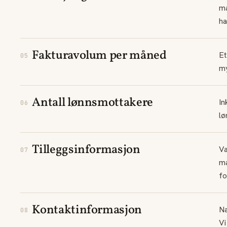
ma
ha
Fakturavolum per måned
Et
05
my
Antall lønnsmottakere
In
06
lø
Tilleggsinformasjon
Va
07
ma
fo
Kontaktinformasjon
Na
08
Vi