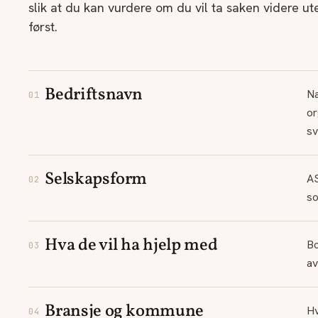
slik at du kan vurdere om du vil ta saken videre ut
først.
Bedriftsnavn
Na
01
or
sv
Selskapsform
AS
02
so
Hva de vil ha hjelp med
Bo
03
av
Bransje og kommune
Hv
04