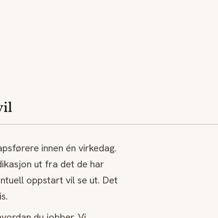
il
kapsførere innen én virkedag.
dikasjon ut fra det de har
tuell oppstart vil se ut. Det
is.
 hvordan du jobber. Vi