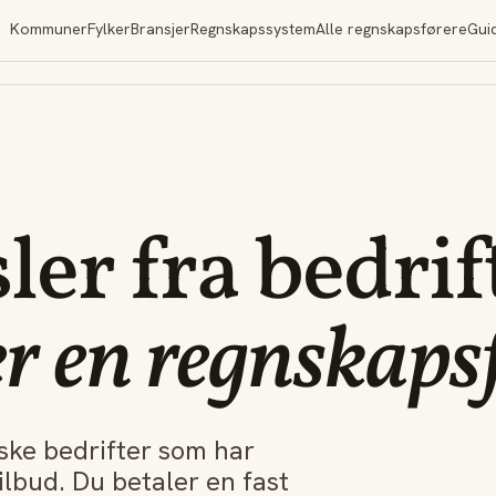
Kommuner
Fylker
Bransjer
Regnskapssystem
Alle regnskapsførere
Gui
ler fra bedrif
ter en regnskaps
ke bedrifter som har
ilbud. Du betaler en fast