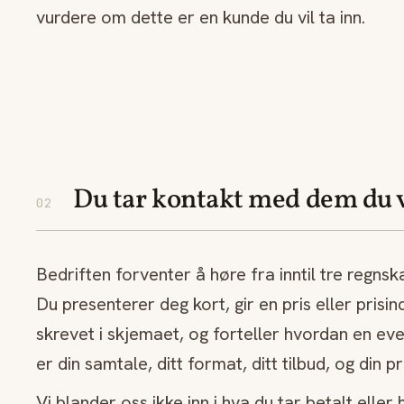
vurdere om dette er en kunde du vil ta inn.
Du tar kontakt med dem du v
02
Bedriften forventer å høre fra inntil tre regns
Du presenterer deg kort, gir en pris eller prisin
skrevet i skjemaet, og forteller hvordan en even
er din samtale, ditt format, ditt tilbud, og din pr
Vi blander oss ikke inn i hva du tar betalt eller