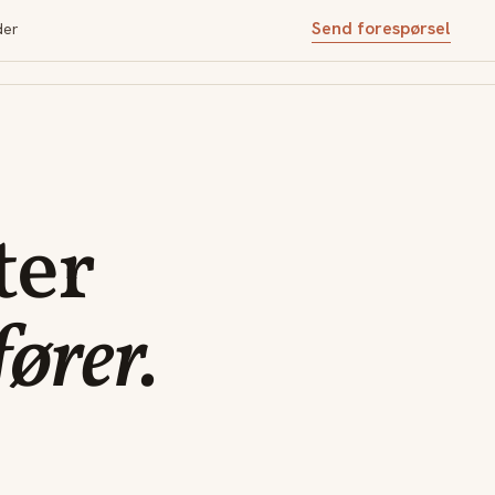
Send forespørsel
der
ter
fører.