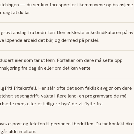
tchingen — du ser kun forespørsler i kommunene og bransjene
r sagt at du tar.
 grovt anslag fra bedriften. Den enkleste enkeltindikatoren på hv
e løpende arbeid det blir, og dermed på prislei.
kludert eier som tar ut lønn. Forteller om dere må sette opp
nnskjøring fra dag én eller om det kan vente.
lgfritt fritekstfelt. Her står ofte det som faktisk avgjør om dere
tcher: sesongdrift, valuta i flere land, en programvare de må
rtsette med, eller et tidligere byrå de vil flytte fra.
vn, e-post og telefon til personen i bedriften. Du tar kontakt dire
 går aldri imellom.