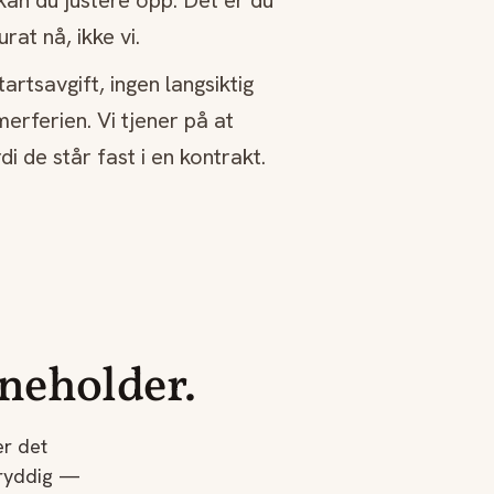
 kan du justere opp. Det er du
at nå, ikke vi.
rtsavgift, ingen langsiktig
merferien. Vi tjener på at
i de står fast i en kontrakt.
nneholder.
er det
 ryddig —