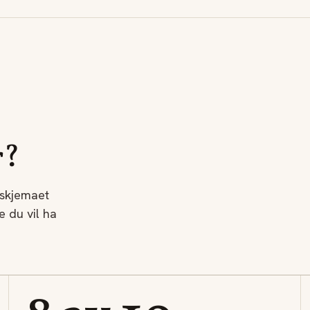
r?
 skjemaet
 du vil ha