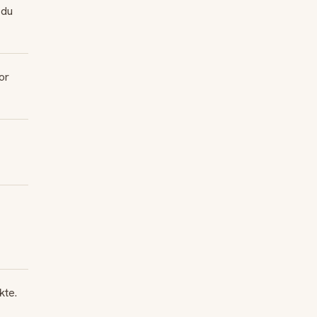
 du
or
kte.