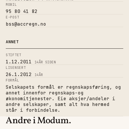
MOBIL
95 80 41 82
E-POST
bss@accregn.no
ANNET
STIFTET
1.12.2011
14
ÅR SIDEN
LISENSERT
26.1.2012
14
ÅR
FORMÅL
Selskapets formål er regnskapsføring, og
annet innenfor regnskaps-og
økonomitjenester. Eie aksjer/andeler i
andre selskaper, samt alt hva hermed
står i forbindelse.
Andre i Modum.