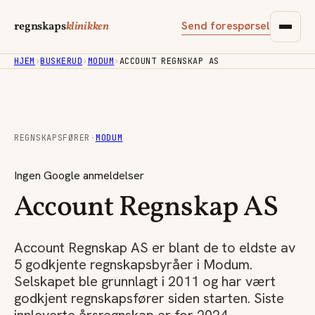
Send forespørsel
regnskaps
klinikken
HJEM
›
BUSKERUD
›
MODUM
›
ACCOUNT REGNSKAP AS
REGNSKAPSFØRER
·
MODUM
Ingen Google anmeldelser
Account Regnskap AS
Account Regnskap AS er blant de to eldste av
5 godkjente regnskapsbyråer i Modum.
Selskapet ble grunnlagt i 2011 og har vært
godkjent regnskapsfører siden starten. Siste