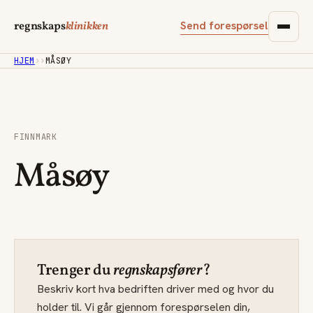
Send forespørsel
regnskaps
klinikken
HJEM
›
›
MÅSØY
FINNMARK
Måsøy
Trenger du
regnskapsfører
?
Beskriv kort hva bedriften driver med og hvor du
holder til. Vi går gjennom forespørselen din,