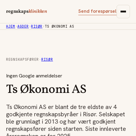
Send forespørsel
regnskaps
klinikken
HJEM
›
AGDER
›
RISØR
›
TS ØKONOMI AS
REGNSKAPSFØRER
·
RISØR
Ingen Google anmeldelser
Ts Økonomi AS
Ts Økonomi AS er blant de tre eldste av 4
godkjente regnskapsbyråer i Risør. Selskapet
ble grunnlagt i 2013 og har vært godkjent
regnskapsfører siden starten. Siste innleverte