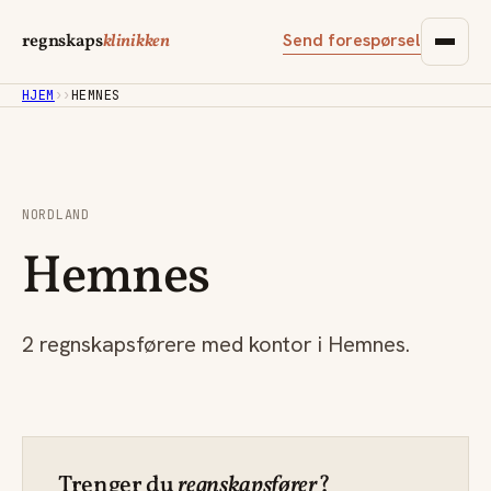
Send forespørsel
regnskaps
klinikken
HJEM
›
›
HEMNES
NORDLAND
Hemnes
2 regnskapsførere med kontor i Hemnes.
Trenger du
regnskapsfører
?