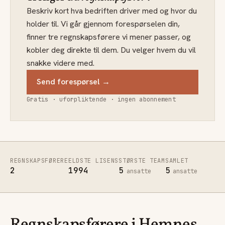
Beskriv kort hva bedriften driver med og hvor du
holder til. Vi går gjennom forespørselen din,
finner tre regnskapsførere vi mener passer, og
kobler deg direkte til dem. Du velger hvem du vil
snakke videre med.
Send forespørsel →
Gratis · uforpliktende · ingen abonnement
REGNSKAPSFØRERE
ELDSTE LISENS
STØRSTE TEAM
SAMLET
2
1994
5
5
ansatte
ansatte