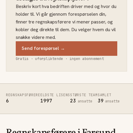
Beskriv kort hva bedriften driver med og hvor du
holder til. Vi går gjennom forespørselen din,
finner tre regnskapsførere vi mener passer, og
kobler deg direkte til dem. Du velger hvem du vil
snakke videre med.
Send forespørsel →
Gratis · uforpliktende · ingen abonnement
REGNSKAPSFØRERE
ELDSTE LISENS
STØRSTE TEAM
SAMLET
6
1997
23
39
ansatte
ansatte