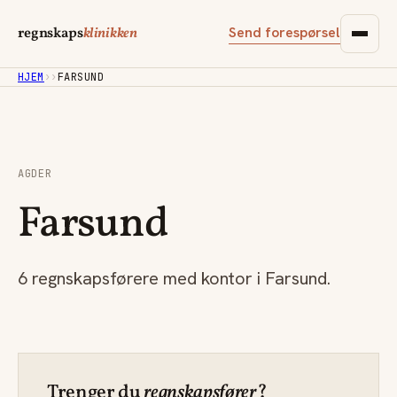
Send forespørsel
regnskaps
klinikken
HJEM
›
›
FARSUND
AGDER
Farsund
6 regnskapsførere med kontor i Farsund.
Trenger du
regnskapsfører
?