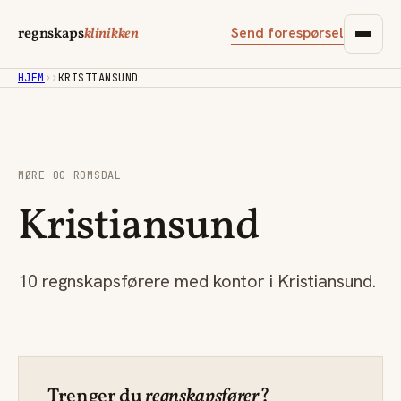
Send forespørsel
regnskaps
klinikken
HJEM
›
›
KRISTIANSUND
MØRE OG ROMSDAL
Kristiansund
10 regnskapsførere med kontor i Kristiansund.
Trenger du
regnskapsfører
?