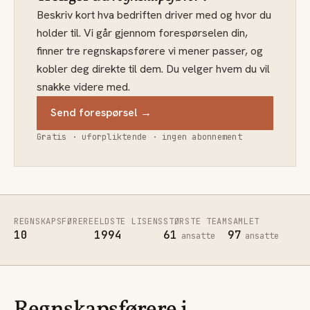
Beskriv kort hva bedriften driver med og hvor du
holder til. Vi går gjennom forespørselen din,
finner tre regnskapsførere vi mener passer, og
kobler deg direkte til dem. Du velger hvem du vil
snakke videre med.
Send forespørsel →
Gratis · uforpliktende · ingen abonnement
REGNSKAPSFØRERE
ELDSTE LISENS
STØRSTE TEAM
SAMLET
10
1994
61
97
ansatte
ansatte