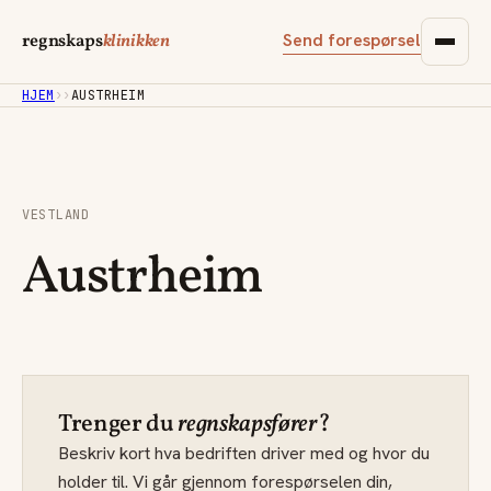
Send forespørsel
regnskaps
klinikken
HJEM
›
›
AUSTRHEIM
VESTLAND
Austrheim
Trenger du
regnskapsfører
?
Beskriv kort hva bedriften driver med og hvor du
holder til. Vi går gjennom forespørselen din,