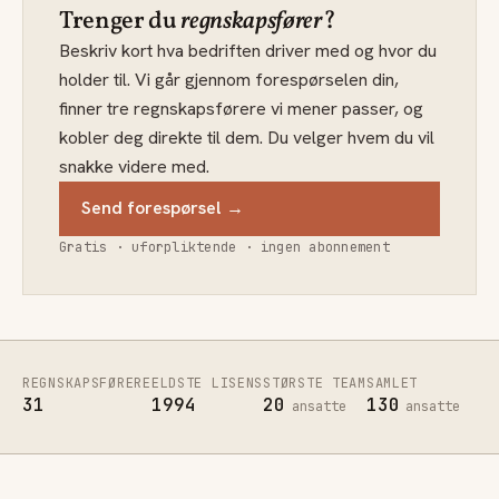
Trenger du
regnskapsfører
?
Beskriv kort hva bedriften driver med og hvor du
holder til. Vi går gjennom forespørselen din,
finner tre regnskapsførere vi mener passer, og
kobler deg direkte til dem. Du velger hvem du vil
snakke videre med.
Send forespørsel →
Gratis · uforpliktende · ingen abonnement
REGNSKAPSFØRERE
ELDSTE LISENS
STØRSTE TEAM
SAMLET
31
1994
20
130
ansatte
ansatte