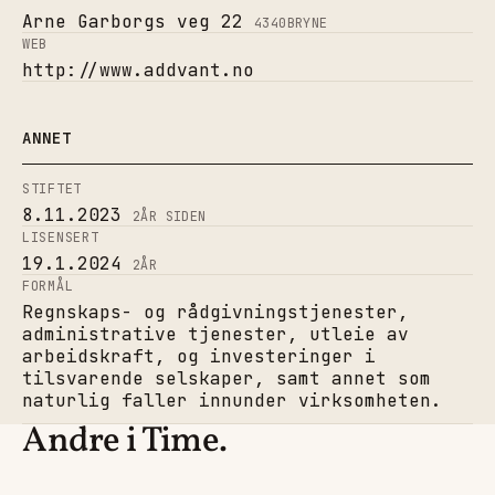
Arne Garborgs veg 22
4340
BRYNE
WEB
http://www.addvant.no
ANNET
STIFTET
8.11.2023
2
ÅR SIDEN
LISENSERT
19.1.2024
2
ÅR
FORMÅL
Regnskaps- og rådgivningstjenester,
administrative tjenester, utleie av
arbeidskraft, og investeringer i
tilsvarende selskaper, samt annet som
naturlig faller innunder virksomheten.
Andre i Time.