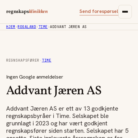
Send forespørsel
regnskaps
klinikken
HJEM
›
ROGALAND
›
TIME
›
ADDVANT JÆREN AS
REGNSKAPSFØRER
·
TIME
Ingen Google anmeldelser
Addvant Jæren AS
Addvant Jæren AS er ett av 13 godkjente
regnskapsbyråer i Time. Selskapet ble
grunnlagt i 2023 og har vært godkjent
regnskapsfører siden starten. Selskapet har 5