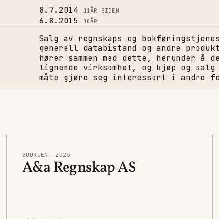
8.7.2014
11
ÅR SIDEN
6.8.2015
10
ÅR
Salg av regnskaps og bokføringstjene
generell databistand og andre produk
hører sammen med dette, herunder å d
lignende virksomhet, og kjøp og salg
måte gjøre seg interessert i andre f
GODKJENT 2026
A&a Regnskap AS