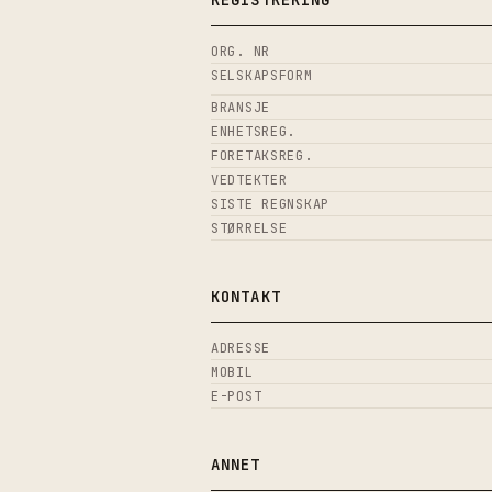
REGISTRERING
ORG. NR
SELSKAPSFORM
BRANSJE
ENHETSREG.
FORETAKSREG.
VEDTEKTER
SISTE REGNSKAP
STØRRELSE
KONTAKT
ADRESSE
MOBIL
E-POST
ANNET