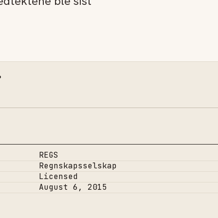
edtektene ble sist
.
REGS
Regnskapsselskap
Licensed
August 6, 2015