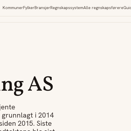
Kommuner
Fylker
Bransjer
Regnskapssystem
Alle regnskapsførere
Gui
ing AS
jente
 grunnlagt i 2014
siden 2015. Siste