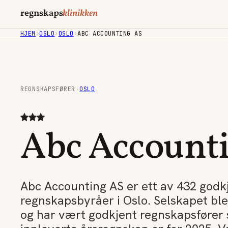
regnskaps
klinikken
HJEM
›
OSLO
›
OSLO
›
ABC ACCOUNTING AS
REGNSKAPSFØRER
·
OSLO
Abc Account
Abc Accounting AS er ett av 432 godk
regnskapsbyråer i Oslo. Selskapet ble
og har vært godkjent regnskapsfører 