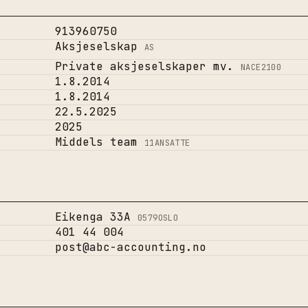
913960750
Aksjeselskap
AS
Private aksjeselskaper mv.
NACE
2100
1.8.2014
1.8.2014
22.5.2025
2025
Middels team
11
ANSATTE
Eikenga 33A
0579
OSLO
401 44 004
post@abc-accounting.no