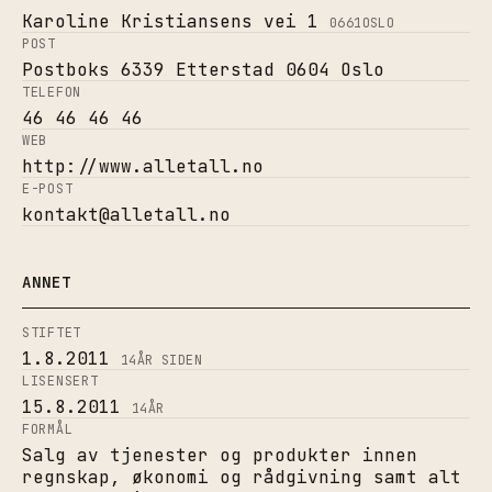
Karoline Kristiansens vei 1
0661
OSLO
POST
Postboks 6339 Etterstad 0604 Oslo
TELEFON
46 46 46 46
WEB
http://www.alletall.no
E-POST
kontakt@alletall.no
ANNET
STIFTET
1.8.2011
14
ÅR SIDEN
LISENSERT
15.8.2011
14
ÅR
FORMÅL
Salg av tjenester og produkter innen
regnskap, økonomi og rådgivning samt alt