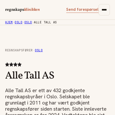
Send forespørsel
regnskaps
klinikken
HJEM
›
OSLO
›
OSLO
›
ALLE TALL AS
REGNSKAPSFØRER
·
OSLO
Alle Tall AS
Alle Tall AS er ett av 432 godkjente
regnskapsbyråer i Oslo. Selskapet ble
grunnlagt i 2011 og har vært godkjent
regnskapsfører siden starten. Siste innleverte