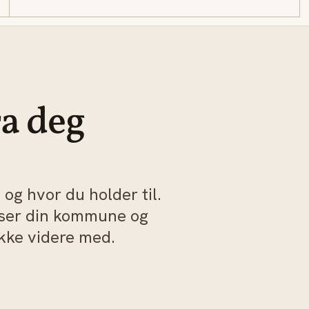
ra deg
og hvor du holder til.
sser din kommune og
akke videre med.