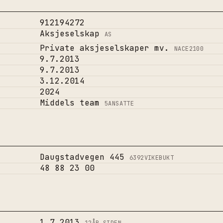
912194272
Aksjeselskap
AS
Private aksjeselskaper mv.
NACE
2100
9.7.2013
9.7.2013
3.12.2014
2024
Middels team
5
ANSATTE
Daugstadvegen 445
6392
VIKEBUKT
48 88 23 00
1.7.2013