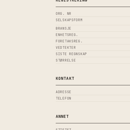
REGISTRERING
ORG. NR
SELSKAPSFORM
BRANSJE
ENHETSREG.
FORETAKSREG.
VEDTEKTER
SISTE REGNSKAP
STØRRELSE
KONTAKT
ADRESSE
TELEFON
ANNET