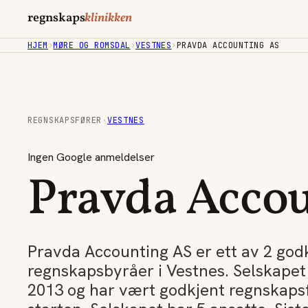
regnskaps
klinikken
HJEM
›
MØRE OG ROMSDAL
›
VESTNES
›
PRAVDA ACCOUNTING AS
REGNSKAPSFØRER
·
VESTNES
Ingen Google anmeldelser
Pravda Acco
Pravda Accounting AS er ett av 2 god
regnskapsbyråer i Vestnes. Selskapet 
2013 og har vært godkjent regnskapsf