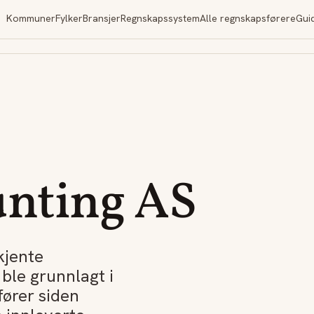
Kommuner
Fylker
Bransjer
Regnskapssystem
Alle regnskapsførere
Gui
unting AS
kjente
ble grunnlagt i
ører siden