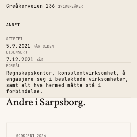
Greåkerveien 136
1718
GREÅKER
ANNET
STIFTET
5.9.2021
4
ÅR SIDEN
LISENSERT
7.12.2021
4
ÅR
FORMÅL
Regnskapskontor, konsulentvirksomhet, å
engasjere seg i beslektede virksomheter,
samt alt hva hermed måtte stå i
forbindelse.
Andre i Sarpsborg.
GODKJENT 2024