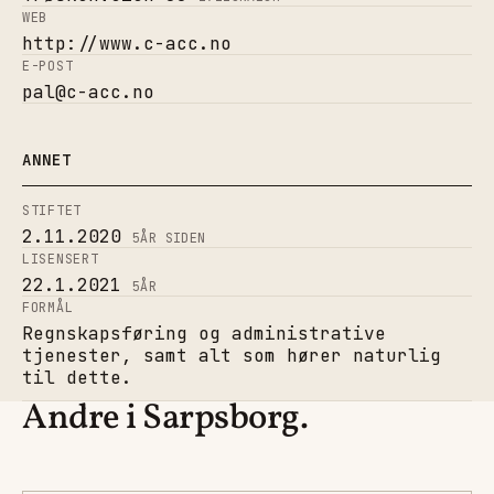
WEB
http://www.c-acc.no
E-POST
pal@c-acc.no
ANNET
STIFTET
2.11.2020
5
ÅR SIDEN
LISENSERT
22.1.2021
5
ÅR
FORMÅL
Regnskapsføring og administrative
tjenester, samt alt som hører naturlig
til dette.
Andre i Sarpsborg.