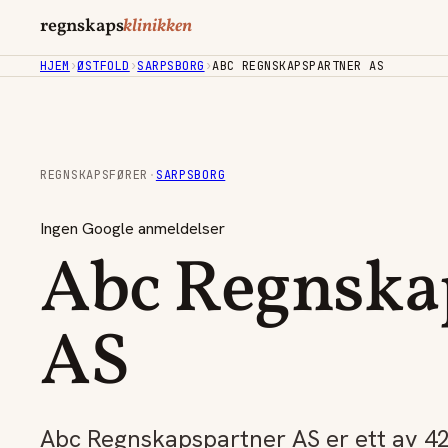
regnskaps
klinikken
HJEM
›
ØSTFOLD
›
SARPSBORG
›
ABC REGNSKAPSPARTNER AS
REGNSKAPSFØRER
·
SARPSBORG
Ingen Google anmeldelser
Abc Regnska
AS
Abc Regnskapspartner AS er ett av 4