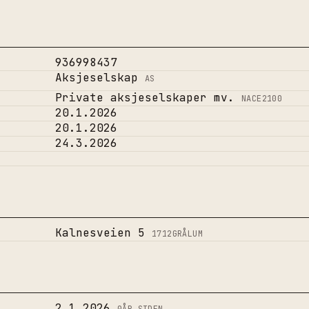
936998437
Aksjeselskap
AS
Private aksjeselskaper mv.
NACE
2100
20.1.2026
20.1.2026
24.3.2026
Kalnesveien 5
1712
GRÅLUM
2.1.2026