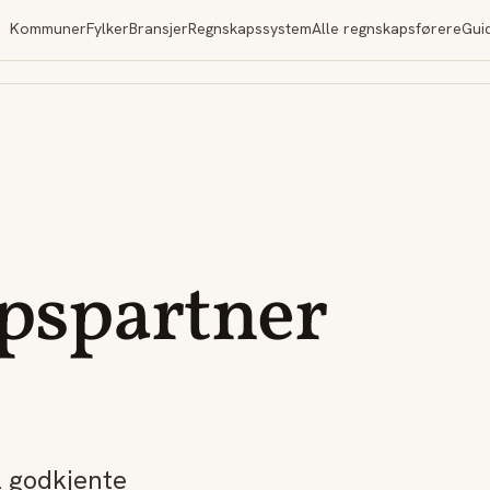
Kommuner
Fylker
Bransjer
Regnskapssystem
Alle regnskapsførere
Gui
pspartner
2 godkjente