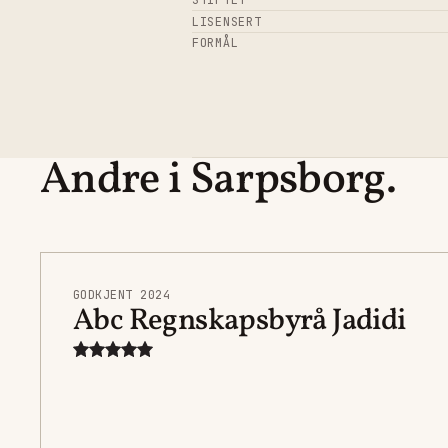
STIFTET
LISENSERT
FORMÅL
Andre i Sarpsborg.
GODKJENT 2024
Abc Regnskapsbyrå Jadidi