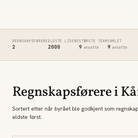
REGNSKAPSFØRERE
ELDSTE LISENS
STØRSTE TEAM
SAMLET
2
2000
9
9
ansatte
ansatte
Regnskapsførere i Kå
Sortert etter når byrået ble godkjent som regnska
eldste først.