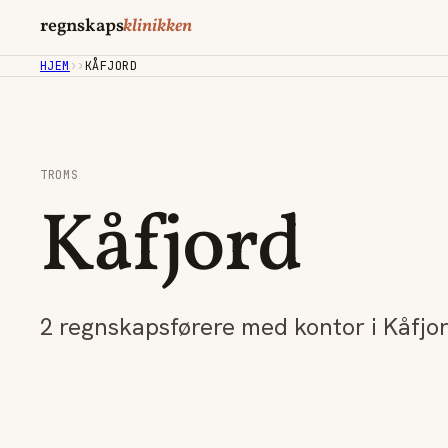
regnskaps
klinikken
HJEM
›
›
KÅFJORD
TROMS
Kåfjord
2 regnskapsførere med kontor i Kåfjor