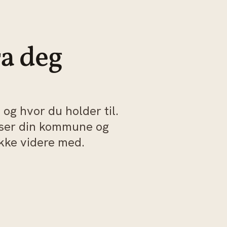
ra deg
og hvor du holder til.
sser din kommune og
akke videre med.