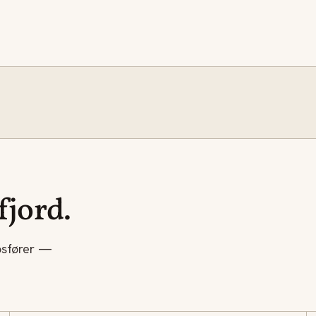
fjord.
psfører —