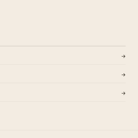
→
→
→