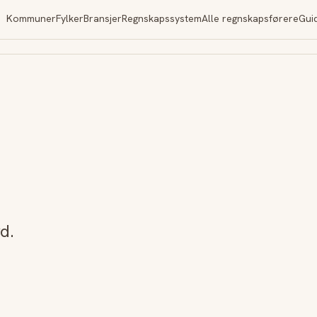
Kommuner
Fylker
Bransjer
Regnskapssystem
Alle regnskapsførere
Gui
d.