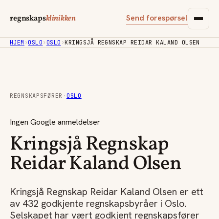
Send forespørsel
regnskaps
klinikken
HJEM
›
OSLO
›
OSLO
›
KRINGSJÅ REGNSKAP REIDAR KALAND OLSEN
REGNSKAPSFØRER
·
OSLO
Ingen Google anmeldelser
Kringsjå Regnskap
Reidar Kaland Olsen
Kringsjå Regnskap Reidar Kaland Olsen er ett
av 432 godkjente regnskapsbyråer i Oslo.
Selskapet har vært godkjent regnskapsfører