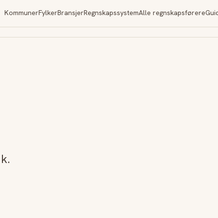
Kommuner
Fylker
Bransjer
Regnskapssystem
Alle regnskapsførere
Gui
k.