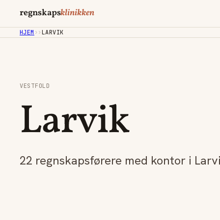
regnskaps
klinikken
HJEM
›
›
LARVIK
VESTFOLD
Larvik
22 regnskapsførere med kontor i Larvi