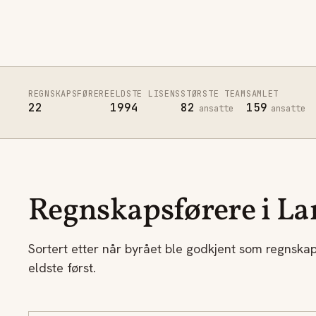
REGNSKAPSFØRERE
ELDSTE LISENS
STØRSTE TEAM
SAMLET
22
1994
82
159
ansatte
ansatte
Regnskapsførere i La
Sortert etter når byrået ble godkjent som regnska
eldste først.