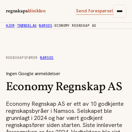
Send forespørsel
regnskaps
klinikken
HJEM
›
TRØNDELAG
›
NAMSOS
›
ECONOMY REGNSKAP AS
REGNSKAPSFØRER
·
NAMSOS
Ingen Google anmeldelser
Economy Regnskap AS
Economy Regnskap AS er ett av 10 godkjente
regnskapsbyråer i Namsos. Selskapet ble
grunnlagt i 2024 og har vært godkjent
regnskapsfører siden starten. Siste innleverte