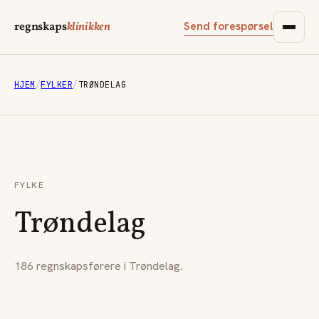
Send forespørsel
regnskaps
klinikken
HJEM
/
FYLKER
/
TRØNDELAG
FYLKE
Trøndelag
186 regnskapsførere i Trøndelag.