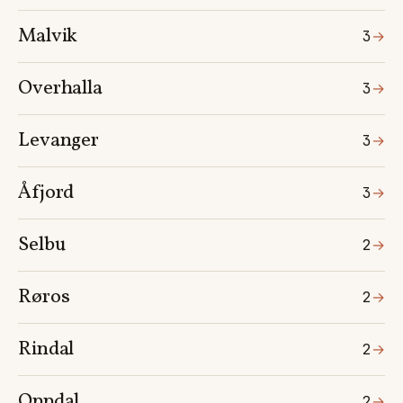
Malvik
3
→
Overhalla
3
→
Levanger
3
→
Åfjord
3
→
Selbu
2
→
Røros
2
→
Rindal
2
→
Oppdal
2
→