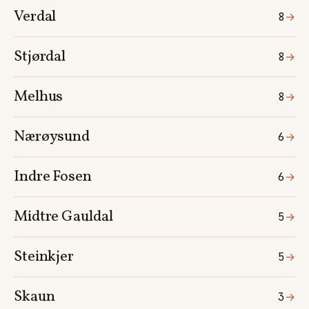
Verdal
8
→
Stjørdal
8
→
Melhus
8
→
Nærøysund
6
→
Indre Fosen
6
→
Midtre Gauldal
5
→
Steinkjer
5
→
Skaun
3
→