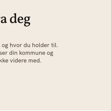
ra deg
og hvor du holder til.
sser din kommune og
akke videre med.