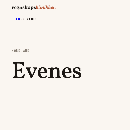
regnskaps
klinikken
HJEM
›
›
EVENES
NORDLAND
Evenes