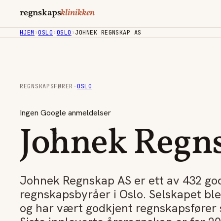
regnskaps
klinikken
HJEM
›
OSLO
›
OSLO
›
JOHNEK REGNSKAP AS
REGNSKAPSFØRER
·
OSLO
Ingen Google anmeldelser
Johnek Regn
Johnek Regnskap AS er ett av 432 go
regnskapsbyråer i Oslo. Selskapet ble
og har vært godkjent regnskapsfører 