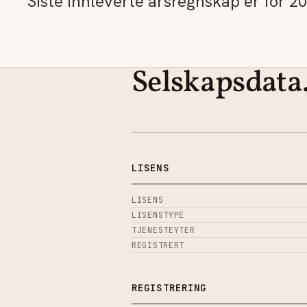
Siste innleverte årsregnskap er for 20
Selskapsdata
LISENS
LISENS
LISENSTYPE
TJENESTEYTER
REGISTRERT
REGISTRERING