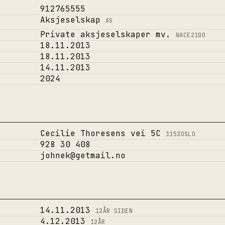
912765555
Aksjeselskap
AS
Private aksjeselskaper mv.
NACE
2100
18.11.2013
18.11.2013
14.11.2013
2024
Cecilie Thoresens vei 5C
1153
OSLO
928 30 408
johnek@getmail.no
14.11.2013
12
ÅR SIDEN
4.12.2013
12
ÅR