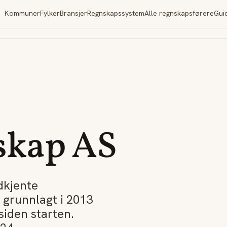
Kommuner
Fylker
Bransjer
Regnskapssystem
Alle regnskapsførere
Gui
skap AS
dkjente
 grunnlagt i 2013
siden starten.