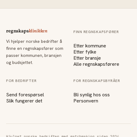
regnskaps
klinikken
FINN REGNSKAPSFØRER
Vi hjelper norske bedrifter å
Etter kommune
finne en regnskapsfører som
Etter fylke
passer kommunen, bransjen
Etter bransje
og budsjettet.
Alle regnskapsførere
FOR BEDRIFTER
FOR REGNSKAPSBYRÅER
Send forespørsel
Bli synlig hos oss
Slik fungerer det
Personvern
Hjulpet norske bedrifter med matchmaking siden 2024.