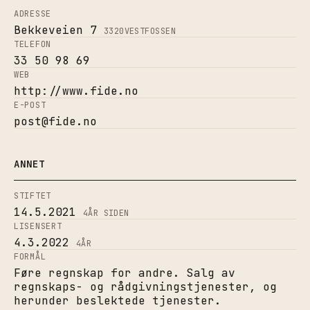
ADRESSE
Bekkeveien 7
3320
VESTFOSSEN
TELEFON
33 50 98 69
WEB
http://www.fide.no
E-POST
post@fide.no
ANNET
STIFTET
14.5.2021
4
ÅR SIDEN
LISENSERT
4.3.2022
4
ÅR
FORMÅL
Føre regnskap for andre. Salg av
regnskaps- og rådgivningstjenester, og
herunder beslektede tjenester.