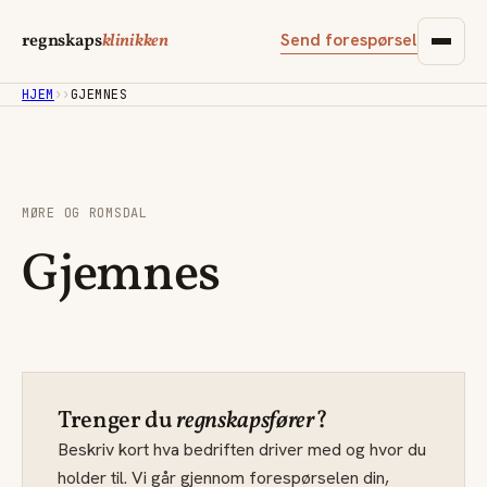
Send forespørsel
regnskaps
klinikken
HJEM
›
›
GJEMNES
MØRE OG ROMSDAL
Gjemnes
Trenger du
regnskapsfører
?
Beskriv kort hva bedriften driver med og hvor du
holder til. Vi går gjennom forespørselen din,