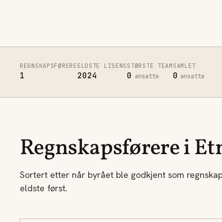
REGNSKAPSFØRERE
ELDSTE LISENS
STØRSTE TEAM
SAMLET
1
2024
0
0
ansatte
ansatte
Regnskapsførere i Et
Sortert etter når byrået ble godkjent som regnska
eldste først.