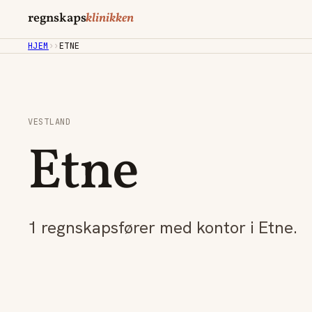
regnskaps
klinikken
HJEM
›
›
ETNE
VESTLAND
Etne
1 regnskapsfører med kontor i Etne.