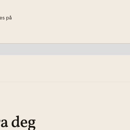
res på
ra deg