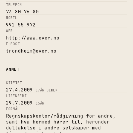
TELEFON
73 80 76 80
MOBIL
991 55 972
WEB
http://www.ever.no
E-POST
trondheim@ever.no
ANNET
STIFTET
27.4.2009
17
ÅR SIDEN
LISENSERT
29.7.2009
16
ÅR
FORMÅL
Regnskapskontor/rådgivning for andre,
samt hva hermed hører til, herunder
deltakelse i andre selskaper med