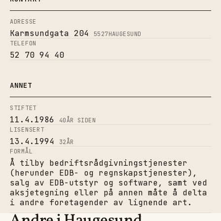
ADRESSE
Karmsundgata 204
5527
HAUGESUND
TELEFON
52 70 94 40
ANNET
STIFTET
11.4.1986
40
ÅR SIDEN
LISENSERT
13.4.1994
32
ÅR
FORMÅL
Å tilby bedriftsrådgivningstjenester
(herunder EDB- og regnskapstjenester),
salg av EDB-utstyr og software, samt ved
aksjetegning eller på annen måte å delta
i andre foretagender av lignende art.
Andre i Haugesund.