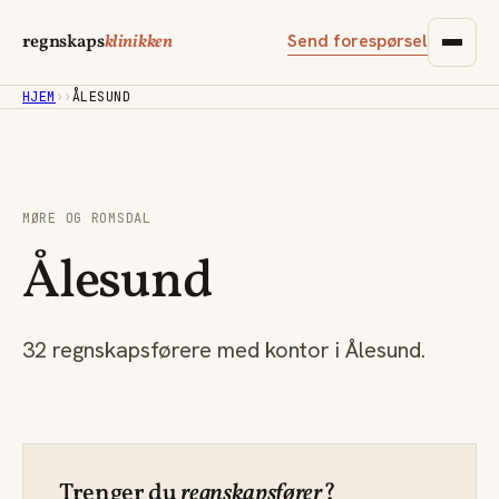
Send forespørsel
regnskaps
klinikken
HJEM
›
›
ÅLESUND
MØRE OG ROMSDAL
Ålesund
32 regnskapsførere med kontor i Ålesund.
Trenger du
regnskapsfører
?