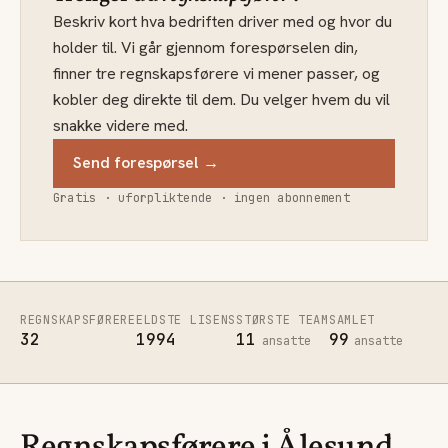
Beskriv kort hva bedriften driver med og hvor du
holder til. Vi går gjennom forespørselen din,
finner tre regnskapsførere vi mener passer, og
kobler deg direkte til dem. Du velger hvem du vil
snakke videre med.
Send forespørsel →
Gratis · uforpliktende · ingen abonnement
REGNSKAPSFØRERE
ELDSTE LISENS
STØRSTE TEAM
SAMLET
32
1994
11
99
ansatte
ansatte