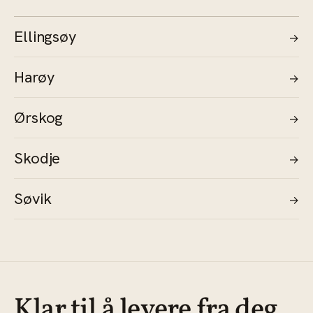
Ellingsøy
→
Harøy
→
Ørskog
→
Skodje
→
Søvik
→
Klar til å levere fra deg