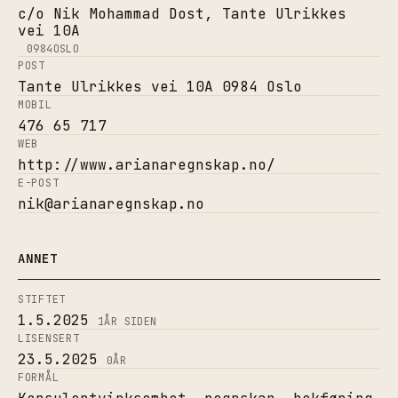
c/o Nik Mohammad Dost, Tante Ulrikkes
vei 10A
0984
OSLO
POST
Tante Ulrikkes vei 10A 0984 Oslo
MOBIL
476 65 717
WEB
http://www.arianaregnskap.no/
E-POST
nik@arianaregnskap.no
ANNET
STIFTET
1.5.2025
1
ÅR SIDEN
LISENSERT
23.5.2025
0
ÅR
FORMÅL