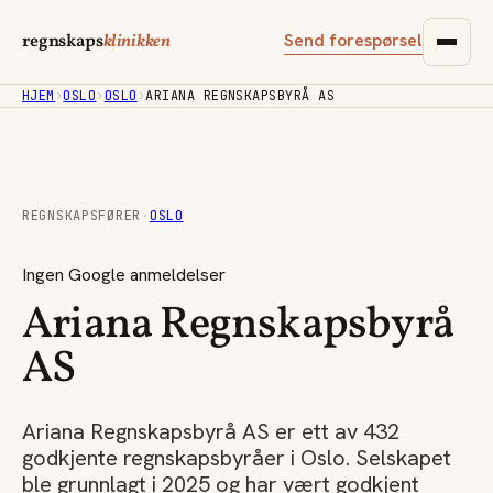
Send forespørsel
regnskaps
klinikken
HJEM
›
OSLO
›
OSLO
›
ARIANA REGNSKAPSBYRÅ AS
REGNSKAPSFØRER
·
OSLO
Ingen Google anmeldelser
Ariana Regnskapsbyrå
AS
Ariana Regnskapsbyrå AS er ett av 432
godkjente regnskapsbyråer i Oslo. Selskapet
ble grunnlagt i 2025 og har vært godkjent