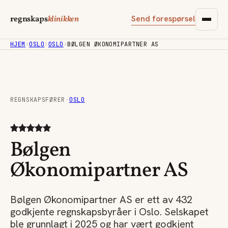
Send forespørsel
regnskaps
klinikken
HJEM
›
OSLO
›
OSLO
›
BØLGEN ØKONOMIPARTNER AS
REGNSKAPSFØRER
·
OSLO
Bølgen
Økonomipartner AS
Bølgen Økonomipartner AS er ett av 432
godkjente regnskapsbyråer i Oslo. Selskapet
ble grunnlagt i 2025 og har vært godkjent