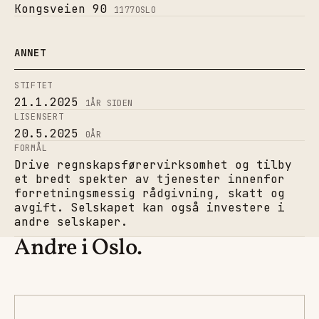
Kongsveien 90
1177
OSLO
ANNET
STIFTET
21.1.2025
1
ÅR SIDEN
LISENSERT
20.5.2025
0
ÅR
FORMÅL
Drive regnskapsførervirksomhet og tilby
et bredt spekter av tjenester innenfor
forretningsmessig rådgivning, skatt og
avgift. Selskapet kan også investere i
andre selskaper.
Andre i Oslo.