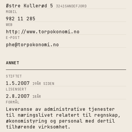
Østre Kullerød 5
3241
SANDEFJORD
MOBIL
982 11 285
WEB
http://www.torpokonomi.no
E-POST
phe@torpokonomi.no
ANNET
STIFTET
1.5.2007
19
ÅR SIDEN
LISENSERT
2.8.2007
18
ÅR
FORMÅL
Leveranse av administrative tjenester
til næringslivet relatert til regnskap,
økonomistyring og personal med dertil
tilhørende virksomhet.