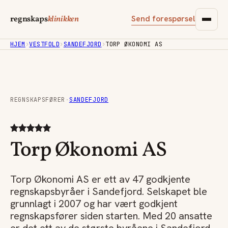
Send forespørsel
regnskaps
klinikken
HJEM
›
VESTFOLD
›
SANDEFJORD
›
TORP ØKONOMI AS
REGNSKAPSFØRER
·
SANDEFJORD
Torp Økonomi AS
Torp Økonomi AS er ett av 47 godkjente
regnskapsbyråer i Sandefjord. Selskapet ble
grunnlagt i 2007 og har vært godkjent
regnskapsfører siden starten. Med 20 ansatte