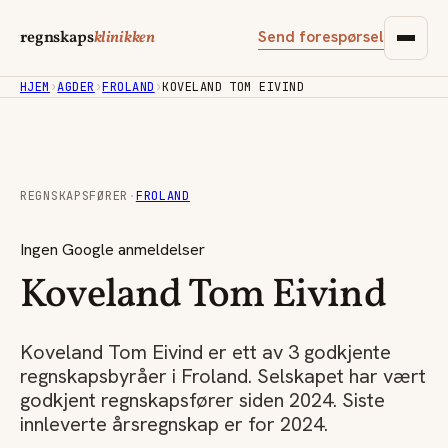
Send forespørsel
regnskaps
klinikken
HJEM
›
AGDER
›
FROLAND
›
KOVELAND TOM EIVIND
REGNSKAPSFØRER
·
FROLAND
Ingen Google anmeldelser
Koveland Tom Eivind
Koveland Tom Eivind er ett av 3 godkjente
regnskapsbyråer i Froland. Selskapet har vært
godkjent regnskapsfører siden 2024. Siste
innleverte årsregnskap er for 2024.