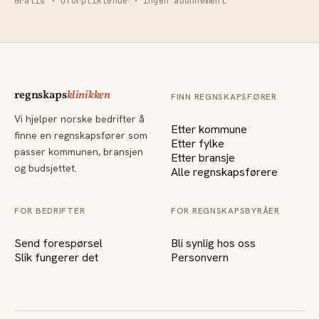
Gratis · uforpliktende · ingen abonnement
regnskaps
klinikken
FINN REGNSKAPSFØRER
Vi hjelper norske bedrifter å
Etter kommune
finne en regnskapsfører som
Etter fylke
passer kommunen, bransjen
Etter bransje
og budsjettet.
Alle regnskapsførere
FOR BEDRIFTER
FOR REGNSKAPSBYRÅER
Send forespørsel
Bli synlig hos oss
Slik fungerer det
Personvern