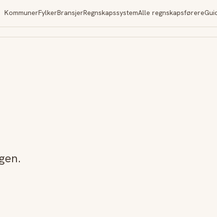
Kommuner
Fylker
Bransjer
Regnskapssystem
Alle regnskapsførere
Gui
gen.