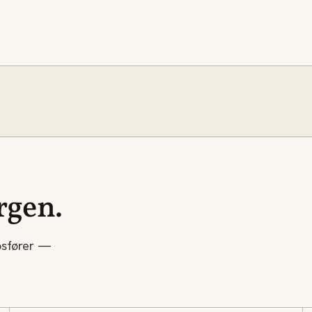
rgen.
psfører —