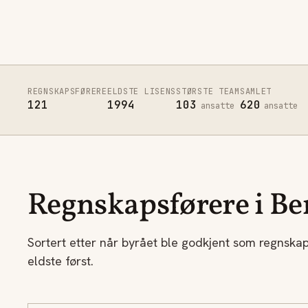
REGNSKAPSFØRERE
ELDSTE LISENS
STØRSTE TEAM
SAMLET
121
1994
103
620
ansatte
ansatte
Regnskapsførere i Be
Sortert etter når byrået ble godkjent som regnska
eldste først.