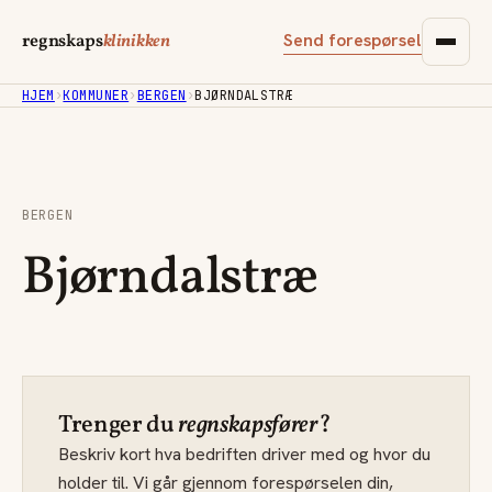
Send forespørsel
regnskaps
klinikken
HJEM
›
KOMMUNER
›
BERGEN
›
BJØRNDALSTRÆ
BERGEN
Bjørndalstræ
Trenger du
regnskapsfører
?
Beskriv kort hva bedriften driver med og hvor du
holder til. Vi går gjennom forespørselen din,