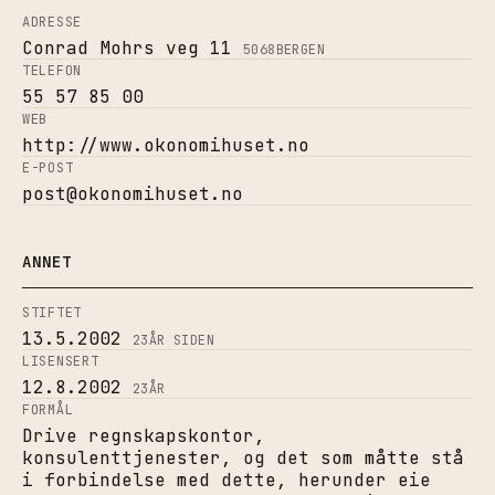
ADRESSE
Conrad Mohrs veg 11
5068
BERGEN
TELEFON
55 57 85 00
WEB
http://www.okonomihuset.no
E-POST
post@okonomihuset.no
ANNET
STIFTET
13.5.2002
23
ÅR SIDEN
LISENSERT
12.8.2002
23
ÅR
FORMÅL
Drive regnskapskontor,
konsulenttjenester, og det som måtte stå
i forbindelse med dette, herunder eie