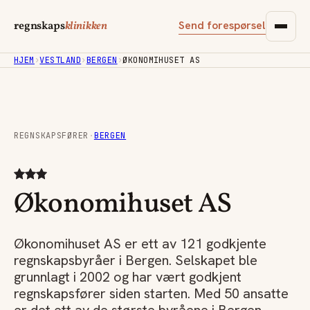
Send forespørsel
regnskaps
klinikken
HJEM
›
VESTLAND
›
BERGEN
›
ØKONOMIHUSET AS
REGNSKAPSFØRER
·
BERGEN
Økonomihuset AS
Økonomihuset AS er ett av 121 godkjente
regnskapsbyråer i Bergen. Selskapet ble
grunnlagt i 2002 og har vært godkjent
regnskapsfører siden starten. Med 50 ansatte