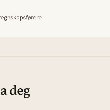
e regnskapsførere
ra deg