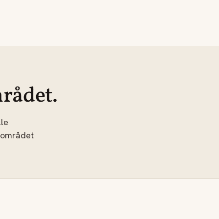
rådet.
le
 området