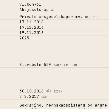
918064761
Aksjeselskap
AS
Private aksjeselskaper mv.
NACE
2100
17.11.2016
17.11.2016
19.11.2016
2025
Storebotn 55F
5309
KLEPPESTØ
30.10.2016
9
ÅR SIDEN
2.2.2017
9
ÅR
Bokføring, regnskapsbistand og andre