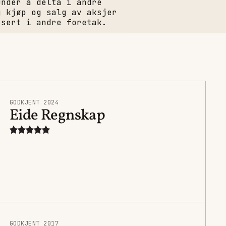
under å delta i andre
g kjøp og salg av aksjer
ssert i andre foretak.
GODKJENT 2024
Eide Regnskap
GODKJENT 2017