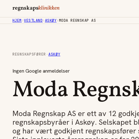
regnskaps
klinikken
HJEM
›
VESTLAND
›
ASKØY
›
MODA REGNSKAP AS
REGNSKAPSFØRER
·
ASKØY
Ingen Google anmeldelser
Moda Regns
Moda Regnskap AS er ett av 12 godkj
regnskapsbyråer i Askøy. Selskapet b
og har vært godkjent regnskapsfører 