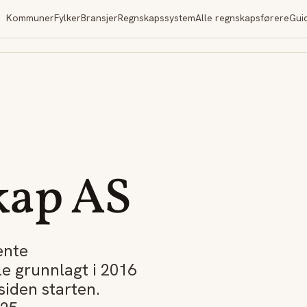
Kommuner
Fylker
Bransjer
Regnskapssystem
Alle regnskapsførere
Gui
kap AS
ente
le grunnlagt i 2016
siden starten.