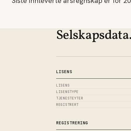
Siste innleverte årsregnskap er for 20
Selskapsdata
LISENS
LISENS
LISENSTYPE
TJENESTEYTER
REGISTRERT
REGISTRERING