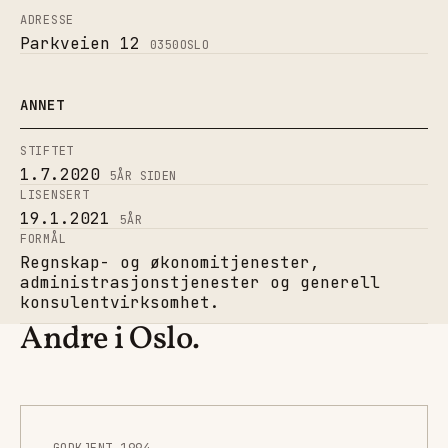
ADRESSE
Parkveien 12
0350
OSLO
ANNET
STIFTET
1.7.2020
5
ÅR SIDEN
LISENSERT
19.1.2021
5
ÅR
FORMÅL
Regnskap- og økonomitjenester,
administrasjonstjenester og generell
konsulentvirksomhet.
Andre i Oslo.
GODKJENT 1994