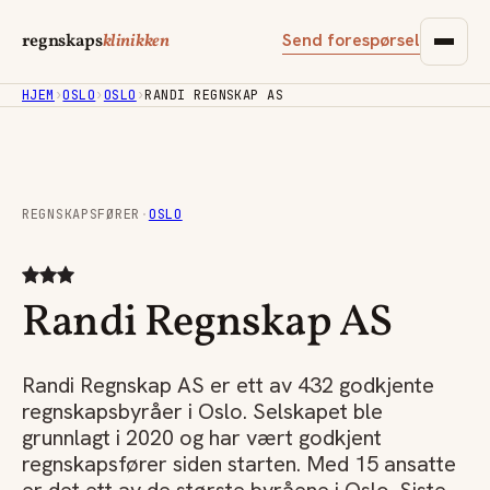
Send forespørsel
regnskaps
klinikken
HJEM
›
OSLO
›
OSLO
›
RANDI REGNSKAP AS
REGNSKAPSFØRER
·
OSLO
Randi Regnskap AS
Randi Regnskap AS er ett av 432 godkjente
regnskapsbyråer i Oslo. Selskapet ble
grunnlagt i 2020 og har vært godkjent
regnskapsfører siden starten. Med 15 ansatte