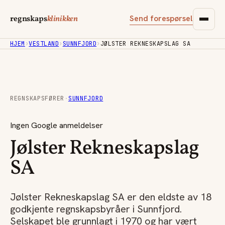
Send forespørsel
regnskaps
klinikken
HJEM
›
VESTLAND
›
SUNNFJORD
›
JØLSTER REKNESKAPSLAG SA
REGNSKAPSFØRER
·
SUNNFJORD
Ingen Google anmeldelser
Jølster Rekneskapslag
SA
Jølster Rekneskapslag SA er den eldste av 18
godkjente regnskapsbyråer i Sunnfjord.
Selskapet ble grunnlagt i 1970 og har vært