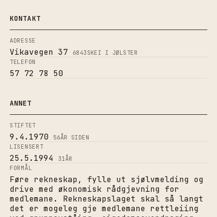
KONTAKT
ADRESSE
Vikavegen 37
6843
SKEI I JØLSTER
TELEFON
57 72 78 50
ANNET
STIFTET
9.4.1970
56
ÅR SIDEN
LISENSERT
25.5.1994
31
ÅR
FORMÅL
Føre rekneskap, fylle ut sjølvmelding og
drive med økonomisk rådgjevning for
medlemane. Rekneskapslaget skal så langt
det er mogeleg gje medlemane rettleiing