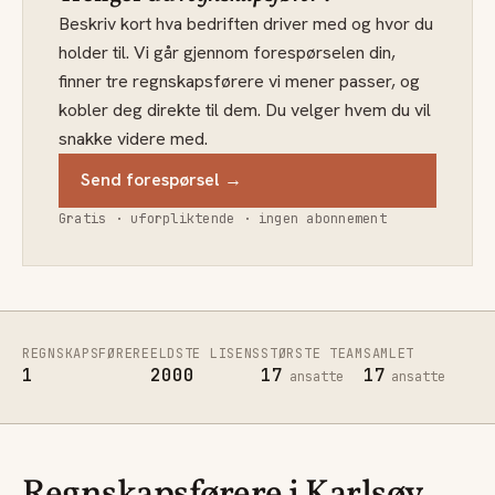
Beskriv kort hva bedriften driver med og hvor du
holder til. Vi går gjennom forespørselen din,
finner tre regnskapsførere vi mener passer, og
kobler deg direkte til dem. Du velger hvem du vil
snakke videre med.
Send forespørsel →
Gratis · uforpliktende · ingen abonnement
REGNSKAPSFØRERE
ELDSTE LISENS
STØRSTE TEAM
SAMLET
1
2000
17
17
ansatte
ansatte