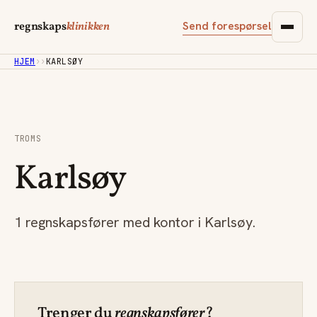
Send forespørsel
regnskaps
klinikken
HJEM
›
›
KARLSØY
TROMS
Karlsøy
1 regnskapsfører med kontor i Karlsøy.
Trenger du
regnskapsfører
?