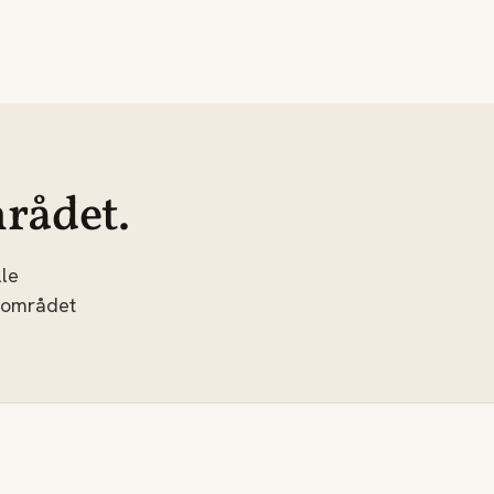
rådet.
le
 området