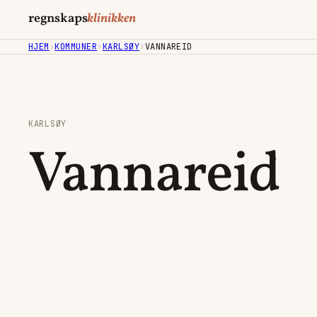
regnskaps
klinikken
HJEM
›
KOMMUNER
›
KARLSØY
›
VANNAREID
KARLSØY
Vannareid