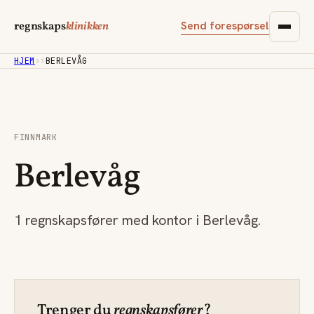
Send forespørsel
regnskaps
klinikken
HJEM
›
›
BERLEVÅG
FINNMARK
Berlevåg
1 regnskapsfører med kontor i Berlevåg.
Trenger du
regnskapsfører
?