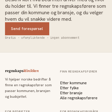
du holder til. Vi finner tre regnskapsførere som
passer din kommune og bransje, og du velger
hvem du vil snakke videre med.
Send forespørsel
Gratis · uforpliktende · ingen abonnement
regnskaps
klinikken
FINN REGNSKAPSFØRER
Vi hjelper norske bedrifter å
Etter kommune
finne en regnskapsfører som
Etter fylke
passer kommunen, bransjen
Etter bransje
og budsjettet.
Alle regnskapsførere
FOR BEDRIFTER
FOR REGNSKAPSBYRÅER