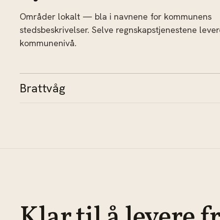
Områder lokalt — bla i navnene for kommunens
stedsbeskrivelser. Selve regnskapstjenestene leve
kommunenivå.
Brattvåg
Klar til å levere f