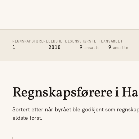
REGNSKAPSFØRERE
ELDSTE LISENS
STØRSTE TEAM
SAMLET
1
2010
9
9
ansatte
ansatte
Regnskapsførere i H
Sortert etter når byrået ble godkjent som regnska
eldste først.