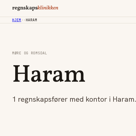
regnskaps
klinikken
HJEM
›
›
HARAM
MØRE OG ROMSDAL
Haram
1 regnskapsfører med kontor i Haram