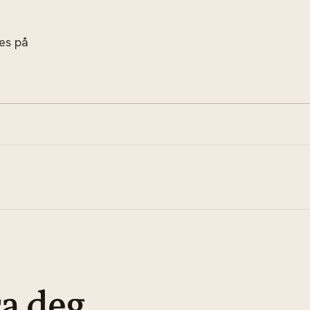
res på
ra deg