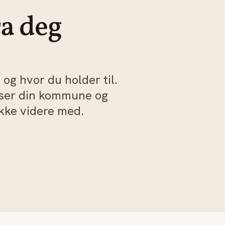
ra deg
og hvor du holder til.
sser din kommune og
akke videre med.