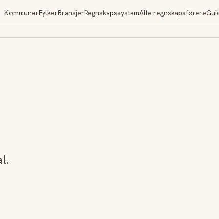
Kommuner
Fylker
Bransjer
Regnskapssystem
Alle regnskapsførere
Gui
l.