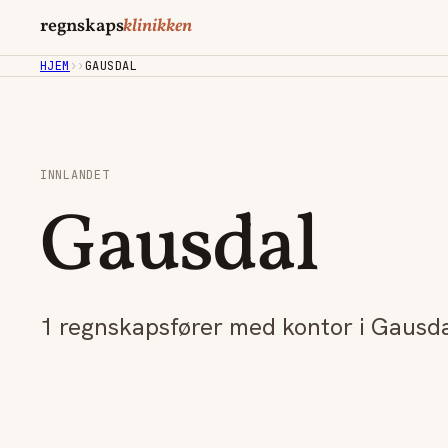
regnskaps
klinikken
HJEM
›
›
GAUSDAL
INNLANDET
Gausdal
1 regnskapsfører med kontor i Gausda