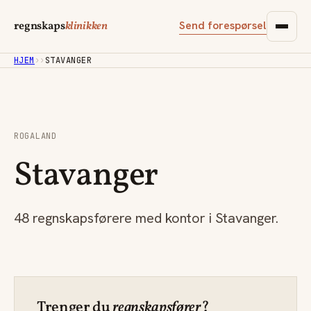
Send forespørsel
regnskaps
klinikken
HJEM
›
›
STAVANGER
ROGALAND
Stavanger
48 regnskapsførere med kontor i Stavanger.
Trenger du
regnskapsfører
?