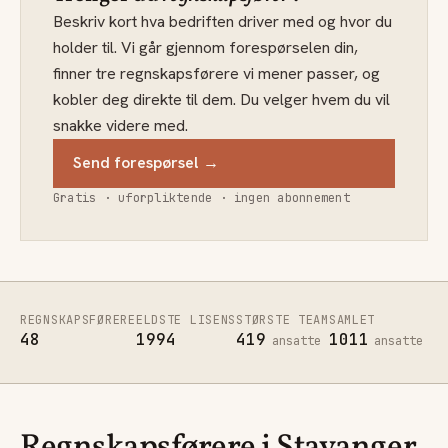
Beskriv kort hva bedriften driver med og hvor du
holder til. Vi går gjennom forespørselen din,
finner tre regnskapsførere vi mener passer, og
kobler deg direkte til dem. Du velger hvem du vil
snakke videre med.
Send forespørsel →
Gratis · uforpliktende · ingen abonnement
REGNSKAPSFØRERE
ELDSTE LISENS
STØRSTE TEAM
SAMLET
48
1994
419
1011
ansatte
ansatte