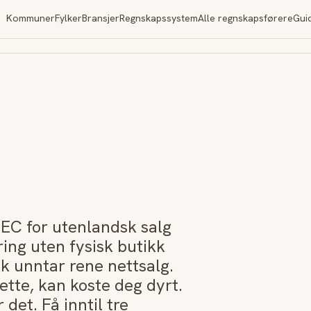
Kommuner
Fylker
Bransjer
Regnskapssystem
Alle regnskapsførere
Gui
EC for utenlandsk salg
ring uten fysisk butikk
k unntar rene nettsalg.
tte, kan koste deg dyrt.
det. Få inntil tre