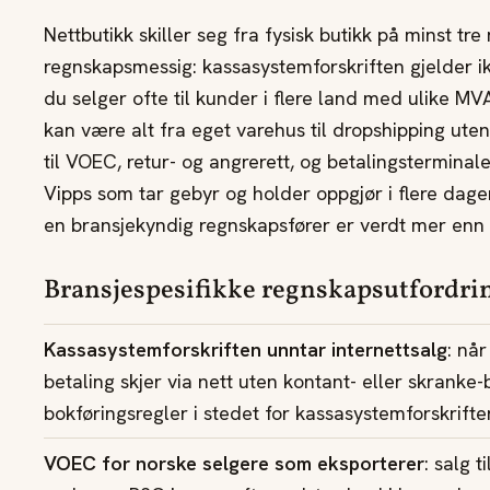
Nettbutikk skiller seg fra fysisk butikk på minst tre
regnskapsmessig: kassasystemforskriften gjelder ik
du selger ofte til kunder i flere land med ulike MV
kan være alt fra eget varehus til dropshipping ute
til VOEC, retur- og angrerett, og betalingstermina
Vipps som tar gebyr og holder oppgjør i flere dag
en bransjekyndig regnskapsfører er verdt mer enn 
Bransjespesifikke regnskapsutfordri
Kassasystemforskriften unntar internettsalg
: når
betaling skjer via nett uten kontant- eller skranke-
bokføringsregler i stedet for kassasystemforskrifte
VOEC for norske selgere som eksporterer
: salg 