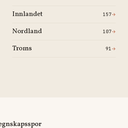
Innlandet
157
→
Nordland
107
→
Troms
91
→
 regnskapsspor