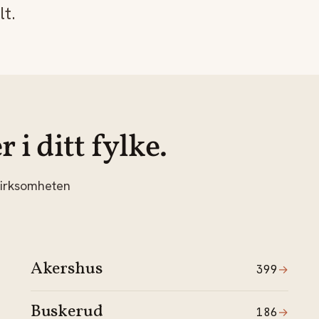
lt.
i ditt fylke.
 virksomheten
Akershus
399
→
Buskerud
186
→