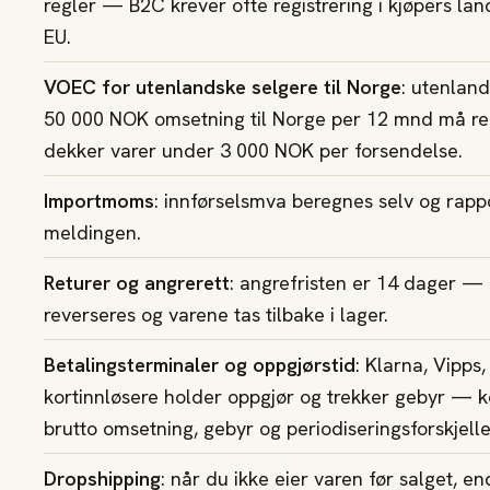
regler — B2C krever ofte registrering i kjøpers lan
EU.
VOEC for utenlandske selgere til Norge
: utenlan
50 000 NOK omsetning til Norge per 12 mnd må reg
dekker varer under 3 000 NOK per forsendelse.
Importmoms
: innførselsmva beregnes selv og rap
meldingen.
Returer og angrerett
: angrefristen er 14 dager — 
reverseres og varene tas tilbake i lager.
Betalingsterminaler og oppgjørstid
: Klarna, Vipps,
kortinnløsere holder oppgjør og trekker gebyr — 
brutto omsetning, gebyr og periodiseringsforskjelle
Dropshipping
: når du ikke eier varen før salget, 