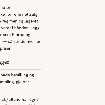
 måter
ke for rene nettsalg,
A-regimer, og lageret
n varer i hånden. Legg
ler som Klarna og
er — så ser du hvorfor
prisen.
nger
 både bestilling og
betaling, gjelder
n.
til EU/utland har egne