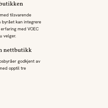
tbutikken
 med tilsvarende
 byrået kan integrere
 erfaring med VOEC
u velger.
n nettbutikk
psbyråer godkjent av
med opptil tre