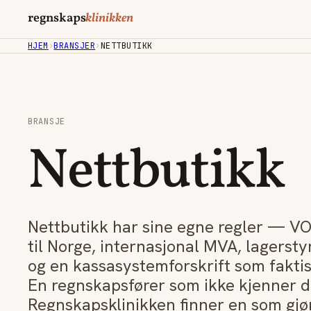
regnskaps
klinikken
HJEM
›
BRANSJER
›
NETTBUTIKK
BRANSJE
Nettbutikk
Nettbutikk har sine egne regler — VO
til Norge, internasjonal MVA, lagersty
og en kassasystemforskrift som faktis
En regnskapsfører som ikke kjenner de
Regnskapsklinikken finner en som gjør 