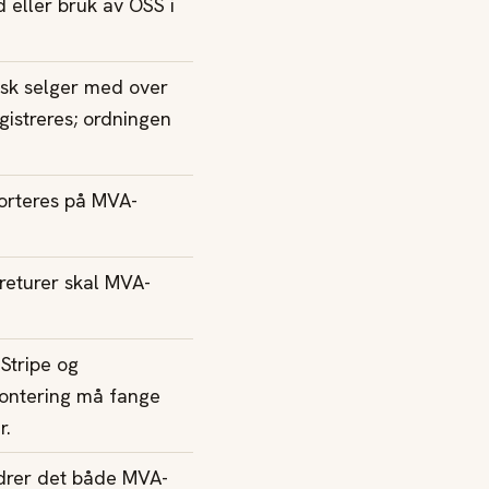
d eller bruk av OSS i
dsk selger med over
istreres; ordningen
porteres på MVA-
returer skal MVA-
 Stripe og
kontering må fange
r.
endrer det både MVA-